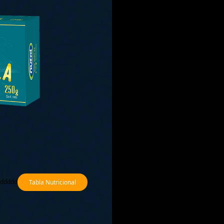
Legal
para toda la familia
Política de Privacidad
dddddd
Tabla Nutricional