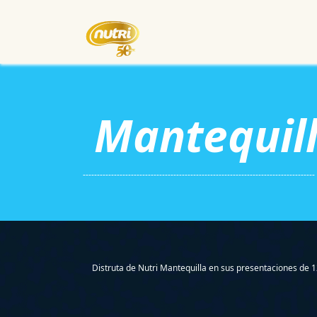
Inicio
Empresa
Eventos
Mantequil
----------------------------------------------------------------------------------
Distruta de Nutri Mantequilla en sus presentaciones de 