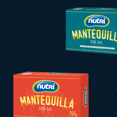
Contacto
Blog
Recetas 
info@nutri.com.ec
Carlos Tosi y Cornelio Vintimilla
Cuenca - Ecuador
Trabaja con nosotros