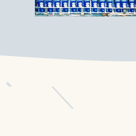
Contacto
Blog
Recetas 
info@nutri.com.ec
Carlos Tosi y Cornelio Vintimilla
Cuenca - Ecuador
Trabaja con nosotros