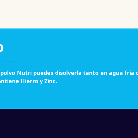
Noticias
Productos
Cursos
Información PAE
Tienda
o
----------------
 polvo Nutri puedes disolverla tanto en agua fría 
ntiene Hierro y Zinc.