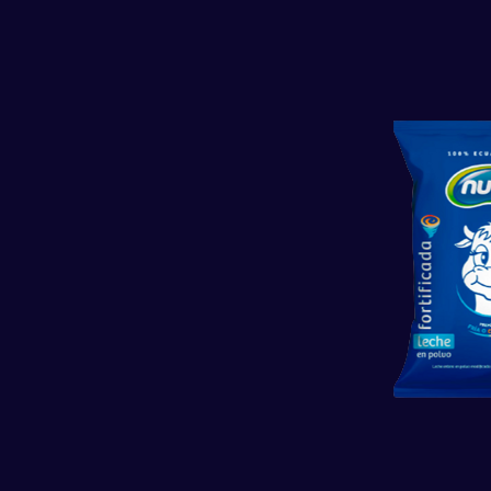
Contacto
Blog
Recetas 
info@nutri.com.ec
Carlos Tosi y Cornelio Vintimilla
Cuenca - Ecuador
Trabaja con nosotros