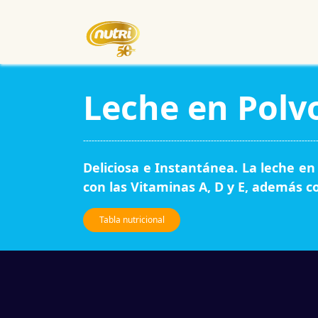
Inicio
Empresa
Eventos
Leche en Polv
----------------------------------------------------------------------------------
Deliciosa e Instantánea. La leche en
con las Vitaminas A, D y E, además co
Tabla nutricional