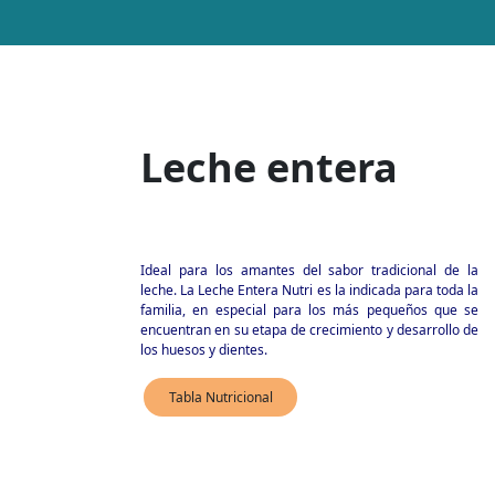
Leche entera
Ideal para los amantes del sabor tradicional de la
leche. La Leche Entera Nutri es la indicada para toda la
Contacto
Blog
familia, en especial para los más pequeños que se
encuentran en su etapa de crecimiento y desarrollo de
Recetas 
info@nutri.com.ec
los huesos y dientes.
Carlos Tosi y Cornelio Vintimilla
Tabla Nutricional
Cuenca - Ecuador
Trabaja con nosotros