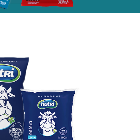
Nuestras Redes Sociales
Facebook
Twitter
Linkedin
Instagram
Youtube
Tik tok