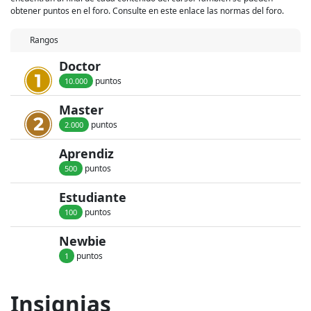
obtener puntos en el foro. Consulte en este enlace las normas del foro.
Rangos
Doctor
punto
s
10.000
Master
punto
s
2.000
Aprendiz
punto
s
500
Estudiante
punto
s
100
Newbie
punto
s
1
Insignias