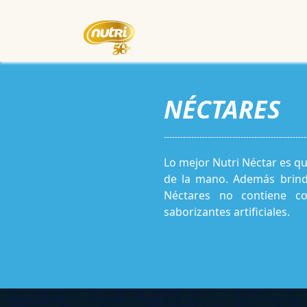
Inicio
Empresa
Eventos
NÉCTARES
----------------------------------------------------
Lo mejor Nutri Néctar es que
de la mano. Además brind
Néctares no contiene col
saborizantes artificiales.