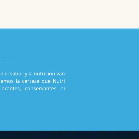
Noticias
Productos
Cursos
Información PAE
Tienda
-------------
 el sabor y la nutrición van
amos la certeza que Nutri
orantes, conservantes ni