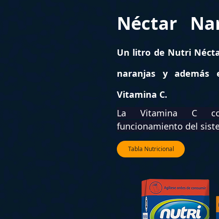
Néctar
Na
Un litro de Nutri Nécta
naranjas y además e
Vitamina C.
La Vitamina C con
funcionamiento del sis
Contacto
Blog
Recetas 
Tabla Nutricional
info@nutri.com.ec
Carlos Tosi y Cornelio Vintimilla
Cuenca - Ecuador
Trabaja con nosotros