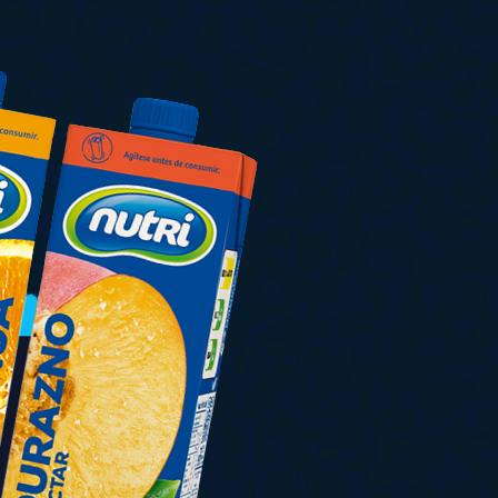
Nuestras Redes Sociales
Facebook
Twitter
Linkedin
Instagram
Youtube
Tik tok