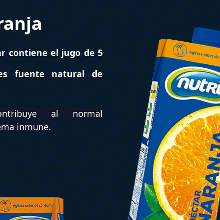
ranja
r contiene el jugo de 5
s fuente natural de
tribuye al normal
tema inmune.
Legal
para toda la familia
Política de Privacidad