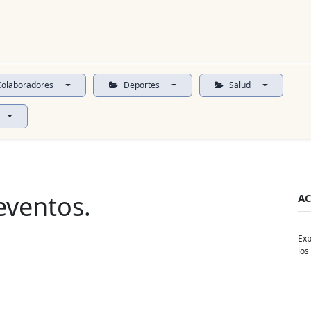
Noticias
Productos
Cursos
Información PAE
Tienda
olaboradores
Deportes
Salud
eventos.
AC
Exp
los