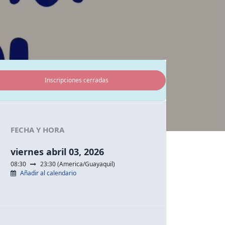
Inscripciones cerradas
FECHA Y HORA
Nuestras Redes Sociales
viernes abril 03, 2026
Facebook
08:30
23:30
(
America/Guayaquil
)
Twitter
Añadir al calendario
Linkedin
Instagram
Youtube
Tik tok