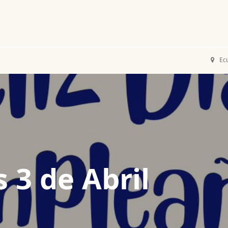
Noticias
Productos
Cursos
Información PAE
Tienda
Ec
3 de Abril