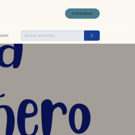
0
Contáctenos
uador