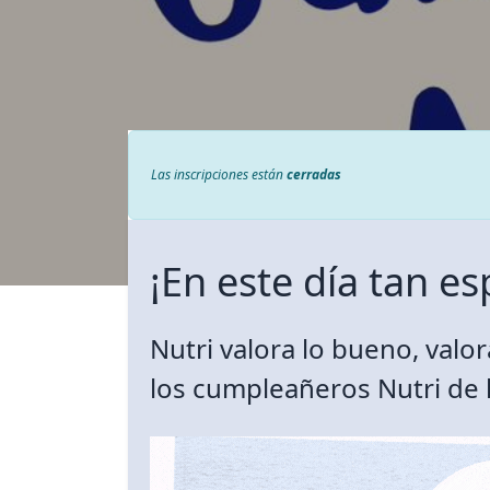
Las inscripciones están
cerradas
¡En este día tan es
Contacto
Blog
Recetas 
Nutri valora lo bueno, valor
info@nutri.com.ec
Carlos Tosi y Cornelio Vintimilla
los cumpleañeros Nutri de 
Cuenca - Ecuador
Trabaja con nosotros