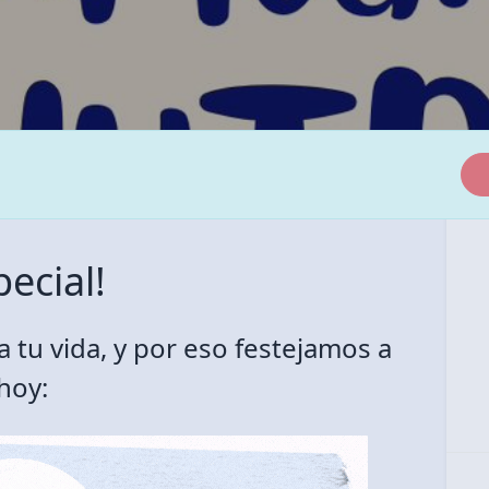
pecial!
Legal
para toda la familia
Política de Privacidad
a tu vida, y por eso festejamos a
hoy: