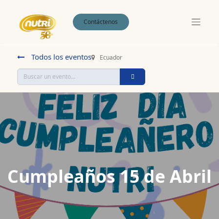
Contáctenos
Todos los eventos
Ecuador
Cumpleaños 15 de Abril