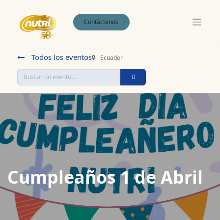
Contáctenos
Todos los eventos
Ecuador
Cumpleaños 1 de Abril