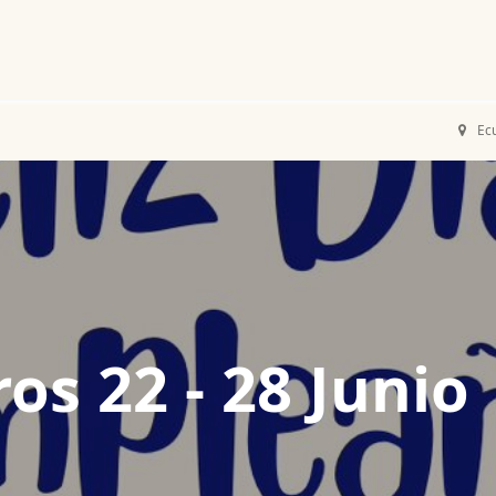
Noticias
Productos
Cursos
Información PAE
Tienda
Ec
s 22 - 28 Junio