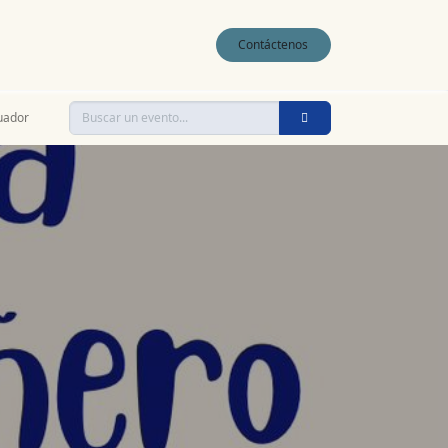
0
Contáctenos
uador