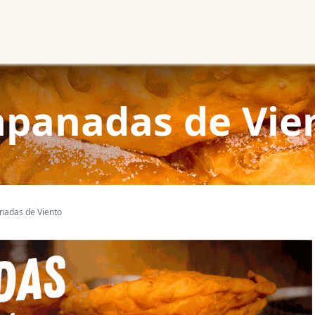
Noticias
Productos
Cursos
Información PAE
Tienda
panadas de Vie
adas de Viento