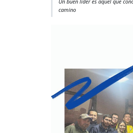
Un buen líder es aquel que cono
camino
Contacto
Blog
Recetas 
info@nutri.com.ec
Carlos Tosi y Cornelio Vintimilla
Cuenca - Ecuador
Trabaja con nosotros