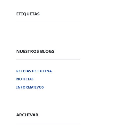
ETIQUETAS
NUESTROS BLOGS
RECETAS DE COCINA
Nuestras Redes Sociales
NOTICIAS
INFORMATIVOS
Facebook
Twitter
Linkedin
Instagram
ARCHIVAR
Youtube
Tik tok