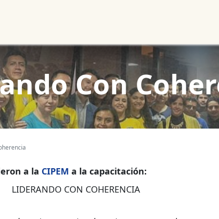
Noticias
Productos
Cursos
Información PAE
Tienda
rando Con Coher
oherencia
ieron a la
CIPEM
a la capacitación:
ON COHERENCIA