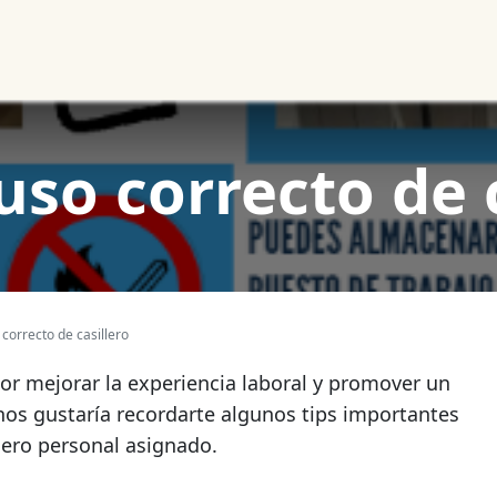
Noticias
Productos
Cursos
Información PAE
Tienda
uso correcto de 
 correcto de casillero
r mejorar la experiencia laboral y promover un
nos gustaría recordarte algunos tips importantes
llero personal asignado.