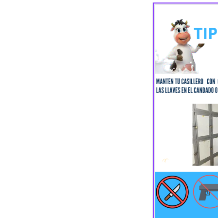
Contacto
Blog
Recetas 
info@nutri.com.ec
Carlos Tosi y Cornelio Vintimilla
Cuenca - Ecuador
Trabaja con nosotros