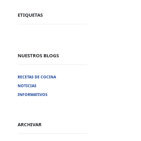
ETIQUETAS
NUESTROS BLOGS
RECETAS DE COCINA
Nuestras Redes Sociales
NOTICIAS
INFORMATIVOS
Facebook
Twitter
Linkedin
Instagram
ARCHIVAR
Youtube
Tik tok