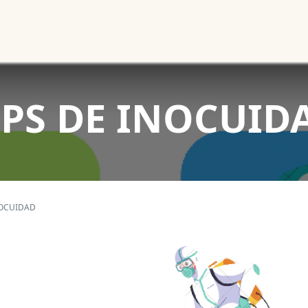
Noticias
Productos
Cursos
Información PAE
Tienda
IPS DE INOCUID
NOCUIDAD