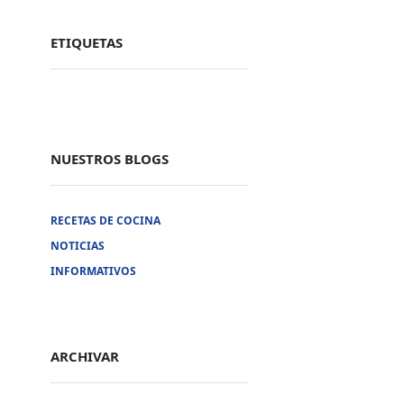
ETIQUETAS
NUESTROS BLOGS
RECETAS DE COCINA
Nuestras Redes Sociales
NOTICIAS
INFORMATIVOS
Facebook
Twitter
Linkedin
Instagram
ARCHIVAR
Youtube
Tik tok