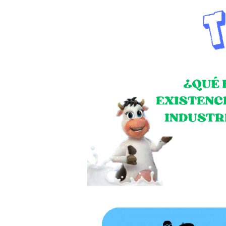
Contacto
Blog
Recetas 
info@nutri.com.ec
Carlos Tosi y Cornelio Vintimilla
Cuenca - Ecuador
Trabaja con nosotros