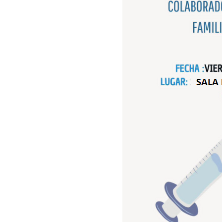
Contacto
Blog
Recetas 
info@nutri.com.ec
Carlos Tosi y Cornelio Vintimilla
Cuenca - Ecuador
Trabaja con nosotros