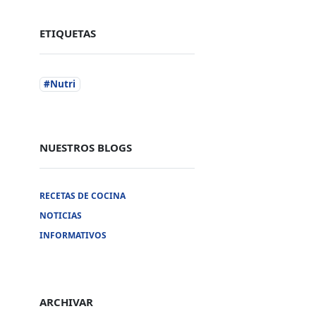
ETIQUETAS
#Nutri
NUESTROS BLOGS
Nuestras Redes Sociales
RECETAS DE COCINA
NOTICIAS
Facebook
INFORMATIVOS
Twitter
Linkedin
Instagram
Youtube
ARCHIVAR
Tik tok